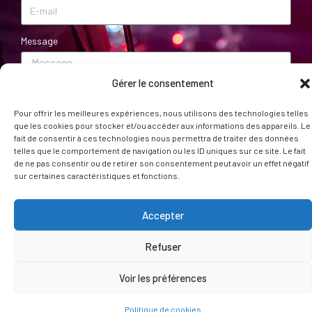
Message
Gérer le consentement
Pour offrir les meilleures expériences, nous utilisons des technologies telles
que les cookies pour stocker et/ou accéder aux informations des appareils. Le
fait de consentir à ces technologies nous permettra de traiter des données
ENVOYER
telles que le comportement de navigation ou les ID uniques sur ce site. Le fait
de ne pas consentir ou de retirer son consentement peut avoir un effet négatif
sur certaines caractéristiques et fonctions.
Accepter
© Toi ma gueule – 2024 – Conception :
Pauline LEBOULANGER
– Crédit photo :
Jean-Claude Alliès
et
Brieuc Mercière
Refuser
Voir les préférences
Politique de cookies