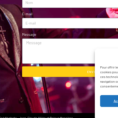
E-mail
Message
Pour offrir 
ENVOYER
cookies pour
ces technol
navigation ou
consentement
Ac
Crédit photo :
Jean-Claude Alliès
et
Brieuc Mercière