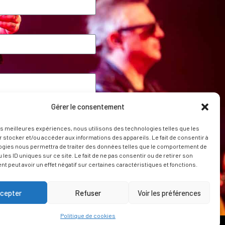
Gérer le consentement
les meilleures expériences, nous utilisons des technologies telles que les
 stocker et/ou accéder aux informations des appareils. Le fait de consentir à
ogies nous permettra de traiter des données telles que le comportement de
 les ID uniques sur ce site. Le fait de ne pas consentir ou de retirer son
 peut avoir un effet négatif sur certaines caractéristiques et fonctions.
cepter
Refuser
Voir les préférences
Politique de cookies
POLITIQUE DE COOKIES (UE)
MENTIONS LÉGALES