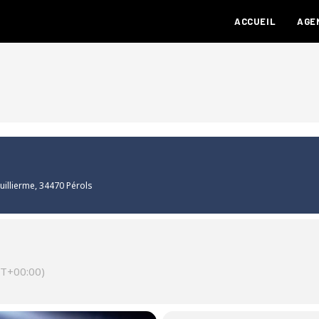
ACCUEIL
AGE
uillierme, 34470 Pérols
T+00:00)